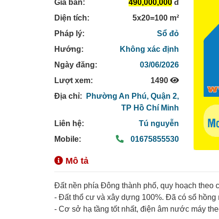
Giá bán:
490,000,000
đ
Diện tích:
5x20=100 m²
Pháp lý:
Sổ đỏ
Hướng:
Không xác định
Ngày đăng:
03/06/2026
Lượt xem:
1490
Địa chỉ:
Phường An Phú,
Quận 2,
TP Hồ Chí Minh
Liên hệ:
Tú nguyễn
Mobile:
01675855530
Mô tả
Đất nền phía Đông thành phố, quy hoạch theo
- Đất thổ cư và xây dựng 100%. Đã có sổ hồng 
- Cơ sở hạ tầng tốt nhất, điện âm nước máy t