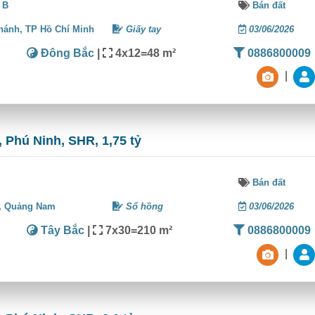
 B
Bán đất
hánh,
TP Hồ Chí Minh
Giấy tay
03/06/2026
Đông Bắc
|
4x12=48 m²
0886800009
|
 Phú Ninh, SHR, 1,75 tỷ
Bán đất
,
Quảng Nam
Sổ hồng
03/06/2026
Tây Bắc
|
7x30=210 m²
0886800009
|