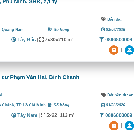
 Phú Ninh, SHR, 2,1 tỷ
Bán đất
,
Quảng Nam
Sổ hồng
03/06/2026
Tây Bắc
|
7x30=210 m²
0886800009
|
n cư Phạm Văn Hai, Bình Chánh
ai
Đất nền dự án
h Chánh,
TP Hồ Chí Minh
Sổ hồng
03/06/2026
Tây Nam
|
5x22=113 m²
0886800009
|