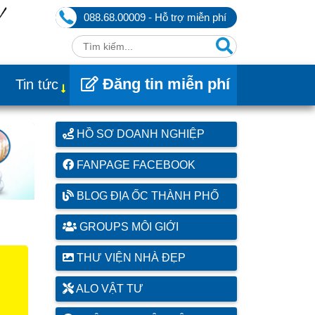
088.68.00009 - Hỗ trợ miễn phí
Đăng tin miễn phí
Tin tức
HỒ SƠ DOANH NGHIỆP
FANPAGE FACEBOOK
BLOG ĐỊA ỐC THÀNH PHỐ
GROUPS MÔI GIỚI
THƯ VIỆN NHÀ ĐẸP
ALO VẬT TƯ