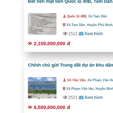
Đất nền mặt tiền Quốc lộ 40B, Tam Dân,
Quốc lộ 40B,
Xã Tam Dân
Xã Tam Dân,
Huyện Phú Ninh
1512
|
Xem hình
2,100,000,000
đ
Chính chủ gửi Trung đất dự án khu dâ
Võ Văn Vân,
Xã Phạm Văn H
Xã Phạm Văn Hai,
Huyện Bìn
2521
|
Xem hình
6,500,000,000
đ