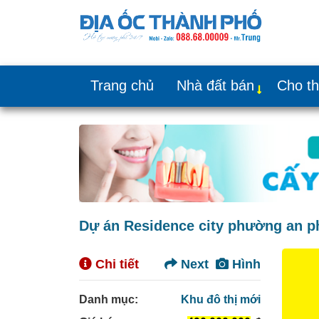
Trang chủ
Nhà đất bán
Cho t
Dự án Residence city phường an p
Chi tiết
Next
Hình
Danh mục:
Khu đô thị mới