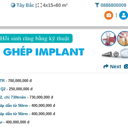
Tây Bắc
|
4x15=60 m²
0886800009
|
Next
0TR
- 700,000,000 đ
 Q2
- 250,000,000 đ
, chỉ 730trnền
- 730,000,000 đ
ấp dẫn từ 56trm
- 400,000,000 đ
ấp dẫn từ 56trm
- 400,000,000 đ
Tư
- 400,000,000 đ