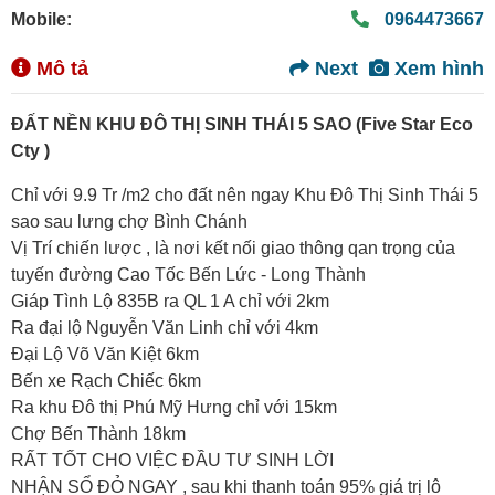
Mobile:
0964473667
Mô tả
Next
Xem hình
ĐẤT NỀN KHU ĐÔ THỊ SINH THÁI 5 SAO (Five Star Eco
Cty )
Chỉ với 9.9 Tr /m2 cho đất nên ngay Khu Đô Thị Sinh Thái 5
sao sau lưng chợ Bình Chánh
Vị Trí chiến lược , là nơi kết nối giao thông qan trọng của
tuyến đường Cao Tốc Bến Lức - Long Thành
Giáp Tình Lộ 835B ra QL 1 A chỉ với 2km
Ra đại lộ Nguyễn Văn Linh chỉ với 4km
Đại Lộ Võ Văn Kiệt 6km
Bến xe Rạch Chiếc 6km
Ra khu Đô thị Phú Mỹ Hưng chỉ với 15km
Chợ Bến Thành 18km
RẤT TỐT CHO VIỆC ĐẦU TƯ SINH LỜI
NHẬN SỔ ĐỎ NGAY , sau khi thanh toán 95% giá trị lô