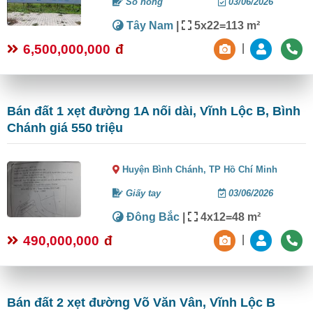
Sổ hồng
03/06/2026
Tây Nam
|
5x22=113 m²
6,500,000,000
đ
|
Bán đất 1 xẹt đường 1A nối dài, Vĩnh Lộc B, Bình
Chánh giá 550 triệu
Huyện Bình Chánh,
TP Hồ Chí Minh
Giấy tay
03/06/2026
Đông Bắc
|
4x12=48 m²
490,000,000
đ
|
Bán đất 2 xẹt đường Võ Văn Vân, Vĩnh Lộc B