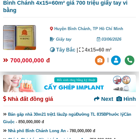
Bình Chánh 4x15=60m² giá 700 triệu giấy tay vi
bằng
Huyện Bình Chánh,
TP Hồ Chí Minh
Giấy tay
03/06/2026
Tây Bắc
|
4x15=60 m²
700,000,000
đ
|
Nhà đất đồng giá
Next
Hình
Bán gấp nhà 30m21 trệt1 lầu2p ngủĐường TL 835BPhước lýCần
Giuộc
- 850,000,000 đ
Nhà phố Bình Chánh Long An
- 780,000,000 đ