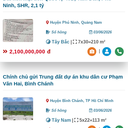
Ninh, SHR, 2,1 tỷ
Huyện Phú Ninh,
Quảng Nam
Sổ hồng
03/06/2026
Tây Bắc
|
7x30=210 m²
2,100,000,000
đ
|
Chính chủ gửi Trung đất dự án khu dân cư Phạm
Văn Hai, Bình Chánh
Huyện Bình Chánh,
TP Hồ Chí Minh
Sổ hồng
03/06/2026
Tây Nam
|
5x22=113 m²