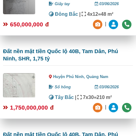
Giấy tay
03/06/2026
Đông Bắc
|
4x12=48 m²
650,000,000
đ
|
Đất nền mặt tiền Quốc lộ 40B, Tam Dân, Phú
Ninh, SHR, 1,75 tỷ
Huyện Phú Ninh,
Quảng Nam
Sổ hồng
03/06/2026
Tây Bắc
|
7x30=210 m²
1,750,000,000
đ
|
Đất nền mặt tiền Quốc lộ 40B, Tam Dân, Phú