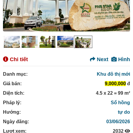
Chi tiết
Next
Hình
Danh mục:
Khu đô thị mới
Giá bán:
9,000,000
đ
Diện tích:
4.5 x 22 = 99 m²
Pháp lý:
Sổ hồng
Hướng:
tự do
Ngày đăng:
03/06/2026
Lượt xem:
2032