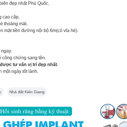
 biển đẹp nhất Phú Quốc.
g cao cấp.
hè thoáng mát.
n mặt tiền đường nội bộ 6m(có vĩa hè).
 ngay.
ý công chứng sang tên.
ược tư vấn vị trí đẹp nhất.
 một ngày tốt lành.
c
Nhà đất Kiên Giang