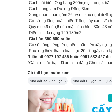
-Cách bãi biển Ong Lang 300m,một trong 4 bãi
-Cách trung tâm Dương Đông 3km.
-Xung quanh bao gồm 26 resort,khu nghĩ dưỡn
-Cơ sở hạ tầng hoàn thiện.Trồng cây xanh vĩa 
-Quy mô:49 nền,6 nền mặt tiền chính 30m,43 nề
-Diện tích đa dạng:120-130m2
-Gía bán:350-600tr/nền
-Có sổ hồng riêng từng nền,nhận nền xây dựng
-Phương thức thanh toán:cọc 20tr,7 ngày sau k
*Liên hệ:0977.197.436 hoặc 0961.582.427 để đ
*Cảm ơn các bạn đã xem tin đăng.Chúc các bạn
Có thể bạn muốn xem
Nhà đất Xã Vĩnh Lộc B
Nhà đất Huyện Phú Quố