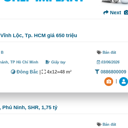
Next
 Vĩnh Lộc, Tp. HCM giá 650 triệu
 B
Bán đất
hánh,
TP Hồ Chí Minh
Giấy tay
03/06/2026
Đông Bắc
|
4x12=48 m²
0886800009
|
 Phú Ninh, SHR, 1,75 tỷ
Bán đất