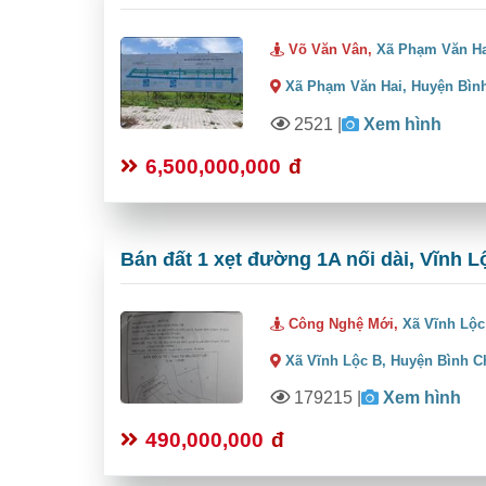
Võ Văn Vân,
Xã Phạm Văn H
Xã Phạm Văn Hai,
Huyện Bìn
2521
|
Xem hình
6,500,000,000
đ
Bán đất 1 xẹt đường 1A nối dài, Vĩnh L
Công Nghệ Mới,
Xã Vĩnh Lộc
Xã Vĩnh Lộc B,
Huyện Bình C
179215
|
Xem hình
490,000,000
đ