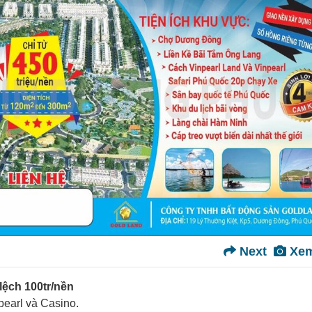
Next
Xem
lệch 100tr/nền
pearl và Casino.