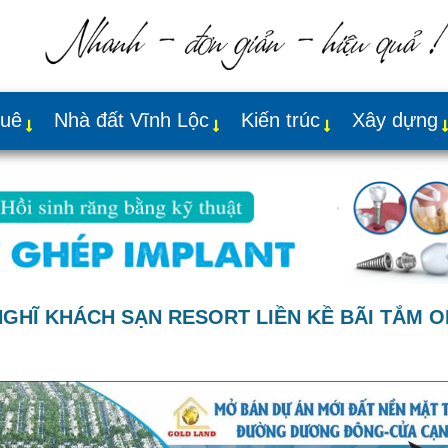
huê
Nhà đất Vĩnh Lộc
Kiến trúc
Xây dựng
NGHĨ KHÁCH SẠN RESORT LIỀN KỀ BÃI TẮM 