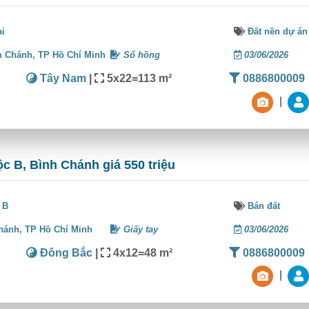
ai
Đất nền dự án
h Chánh,
TP Hồ Chí Minh
Sổ hồng
03/06/2026
Tây Nam
|
5x22=113 m²
0886800009
|
ộc B, Bình Chánh giá 550 triệu
 B
Bán đất
hánh,
TP Hồ Chí Minh
Giấy tay
03/06/2026
Đông Bắc
|
4x12=48 m²
0886800009
|