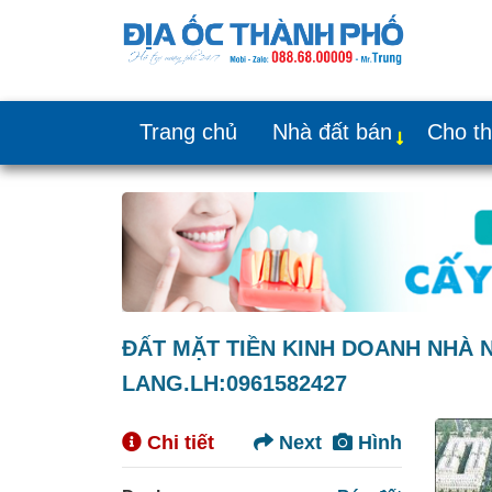
Trang chủ
Nhà đất bán
Cho t
ĐẤT MẶT TIỀN KINH DOANH NHÀ 
LANG.LH:0961582427
Chi tiết
Next
Hình