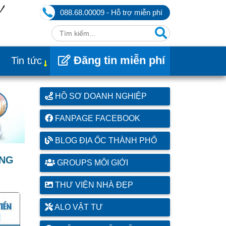
088.68.00009 - Hỗ trợ miễn phí
Đăng tin miễn phí
Tin tức
HỒ SƠ DOANH NGHIỆP
FANPAGE FACEBOOK
BLOG ĐỊA ỐC THÀNH PHỐ
ONG
GROUPS MÔI GIỚI
THƯ VIỆN NHÀ ĐẸP
ALO VẬT TƯ