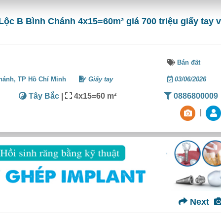
Lộc B Bình Chánh 4x15=60m² giá 700 triệu giấy tay v
Bán đất
hánh,
TP Hồ Chí Minh
Giấy tay
03/06/2026
Tây Bắc
|
4x15=60 m²
0886800009
|
Next