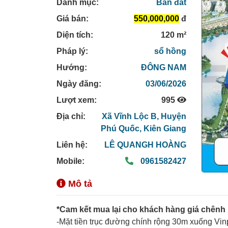
Danh mục:
Bán đất
Giá bán:
550,000,000
đ
Diện tích:
120 m²
Pháp lý:
sổ hồng
Hướng:
ĐÔNG NAM
Ngày đăng:
03/06/2026
Lượt xem:
995
Địa chỉ:
Xã Vĩnh Lộc B,
Huyện
Phú Quốc,
Kiên Giang
Liên hệ:
LÊ QUANGH HOÀNG
Mobile:
0961582427
Mô tả
*Cam kết mua lại cho khách hàng giá chênh 
-Mặt tiền trục đường chính rộng 30m xuống Vin