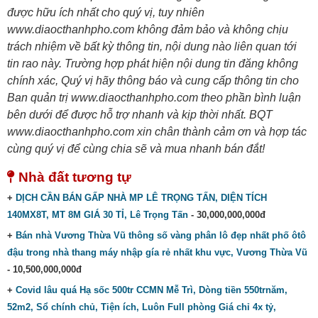
được hữu ích nhất cho quý vị, tuy nhiên
www.diaocthanhpho.com không đảm bảo và không chịu
trách nhiệm về bất kỳ thông tin, nội dung nào liên quan tới
tin rao này. Trường hợp phát hiện nội dung tin đăng không
chính xác, Quý vị hãy thông báo và cung cấp thông tin cho
Ban quản trị www.diaocthanhpho.com theo phần bình luận
bên dưới để được hỗ trợ nhanh và kịp thời nhất. BQT
www.diaocthanhpho.com xin chân thành cảm ơn và hợp tác
cùng quý vị để cùng chia sẽ và mua nhanh bán đắt!
Nhà đất tương tự
+
DỊCH CẦN BÁN GẤP NHÀ MP LÊ TRỌNG TẤN, DIỆN TÍCH
140MX8T, MT 8M GIÁ 30 TỈ, Lê Trọng Tấn
- 30,000,000,000đ
+
Bán nhà Vương Thừa Vũ thông số vàng phân lô đẹp nhất phố ôtô
đậu trong nhà thang máy nhập gía rẻ nhất khu vực, Vương Thừa Vũ
- 10,500,000,000đ
+
Covid lâu quá Hạ sốc 500tr CCMN Mễ Trì, Dòng tiền 550trnăm,
52m2, Sổ chính chủ, Tiện ích, Luôn Full phòng Giá chỉ 4x tỷ,