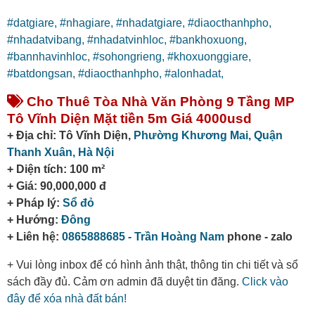
#datgiare,
#nhagiare,
#nhadatgiare,
#diaocthanhpho,
#nhadatvibang,
#nhadatvinhloc,
#bankhoxuong,
#bannhavinhloc,
#sohongrieng,
#khoxuonggiare,
#batdongsan,
#diaocthanhpho,
#alonhadat,
Cho Thuê Tòa Nhà Văn Phòng 9 Tầng MP
Tô Vĩnh Diện Mặt tiền 5m Giá 4000usd
+ Địa chỉ: Tô Vĩnh Diện,
Phường Khương Mai,
Quận
Thanh Xuân,
Hà Nội
+ Diện tích: 100 m²
+ Giá: 90,000,000 đ
+ Pháp lý:
Sổ đỏ
+ Hướng:
Đông
+ Liên hệ:
0865888685 - Trần Hoàng Nam
phone - zalo
+ Vui lòng inbox để có hình ảnh thật, thông tin chi tiết và sổ
sách đầy đủ. Cảm ơn admin đã duyệt tin đăng.
Click vào
đây để xóa nhà đất bán!