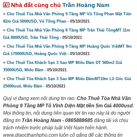
Nhà đất cùng chủ
Trần Hoàng Nam
+
Cho Thuê Tòa Nhà Văn Phòng 9 Tầng MP Vũ Tông Phan Mặt Tiền
82m Giá 5000USD, Vũ Tông Phan
- 05/10/2021
+
Cho Thuê Tòa Nhà Văn Phòng 8 Tầng MP Trần Thái TôngMT 11m
Giá 8000USD, Trần Thái Tông
- 05/10/2021
+
Cho Thuê Tòa Nhà Văn Phòng 9 Tầng MP Hoàng Quốc ViệtMT 9m
Giá 170000USD, Hoàng Quốc Việt
- 05/10/2021
+
Cho Thuê Tòa Khách Sạn 3 Sao MP Miếu Đầm DT 580m2 Giá
35000USD, Miếu Đầm
- 05/10/2021
+
Cho Thuê Tòa Khách Sạn 3 Sao MP Miếu ĐầmMT10m Lô Góc Giá
25000usd, Miếu Đầm
- 05/10/2021
Quý vị đang xem nội dung tin rao:
Cho Thuê Tòa Nhà Văn
Phòng 9 Tầng MP Tô Vĩnh Diện Mặt tiền 5m Giá 4000usd
.
Mọi thông tin, nội dung liên quan tới tin rao này là do người
đăng tin
Trần Hoàng Nam - 0865888685
đăng tải và chịu
trách nhiệm trước pháp luật Việt Nam hiện hành.
www.diaocthanhpho.com luôn cố gắng để các thông tin