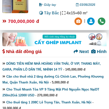
Giấy tay
03/06/2026
Tây Bắc
|
4x15=60 m²
700,000,000
đ
|
Nhà đất đồng giá
Next
Hình
DÒNG TIỀN HIẾM NHÀ HOÀNG VĂN THÁI, Ở VIP, THANG MÁY,
GARA, PHÂN LÔ DÂN TRÍ, NHỈNH 14 TỶ
- 145,000,000 đ
Cần cho thuê nhà 2 tầng đường Cù Chính Lan, Phường Khương
Mai, Quận Thanh Xuân, Hà Nội
- 5,000,000 đ
Cho Thuê Nhanh Tòa VP 9 Tầng Mặt Phố Nguyễn Ngọc NạiDT
250m2Giá 12000 USD
- 270,000,000 đ
Cho thuê tầng 1 208C Lê Trọng Tấn, Thanh Xuân, Hà Nội
-
18,000,000 đ