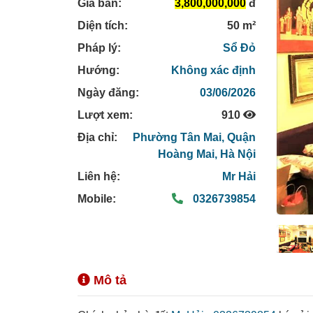
Giá bán:
3,800,000,000
đ
Diện tích:
50 m²
Pháp lý:
Sổ Đỏ
Hướng:
Không xác định
Ngày đăng:
03/06/2026
Lượt xem:
910
Địa chỉ:
Phường Tân Mai,
Quận
Hoàng Mai,
Hà Nội
Liên hệ:
Mr Hải
Mobile:
0326739854
Mô tả