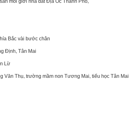
sàn môi giới nhà đất Địa Ốc Thành Phố,
hía Bắc vài bước chân
g Định, Tân Mai
ền Lừ
g Văn Thụ, trường mầm non Tương Mai, tiểu học Tân Mai