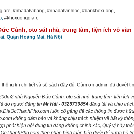
iare, #nhadatvibang, #nhadatvinhloc, #bankhoxuong,
o,
#khoxuonggiare
c Cảnh, oto sát nhà, trung tâm, tiện ích vô vàn
ai,
Quận Hoàng Mai,
Hà Nội
, thông tin chi tiết và sổ sách đầy đủ. Cảm ơn admin đã duyệt ti
 200m2 nhà Nguyễn Đức Cảnh, oto sát nhà, trung tâm, tiện ích v
 là do người đăng tin
Mr Hải - 0326739854
đăng tải và chịu trác
w.DiaOcThanhPho.com luôn cố gắng để các thông tin được hữu
.com không đảm bảo và không chịu trách nhiệm về bất kỳ thông
hợp phát hiện nội dung tin đăng không chính xác, Quý vị hãy th
iaOcThanhPho.com theo phần bình luận bên dưới để được hỗ tr