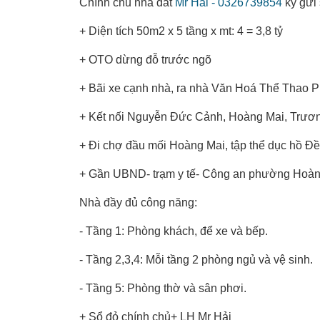
Chính chủ nhà đất
Mr Hải - 0326739854
ký gửi 
+ Diện tích 50m2 x 5 tầng x mt: 4 = 3,8 tỷ
+ OTO dừng đỗ trước ngõ
+ Bãi xe cạnh nhà, ra nhà Văn Hoá Thể Thao P
+ Kết nối Nguyễn Đức Cảnh, Hoàng Mai, Trươn
+ Đi chợ đầu mối Hoàng Mai, tập thể dục hồ Đ
+ Gần UBND- trạm y tế- Công an phường Hoàn
Nhà đầy đủ công năng:
- Tầng 1: Phòng khách, để xe và bếp.
- Tầng 2,3,4: Mỗi tầng 2 phòng ngủ và vệ sinh.
- Tầng 5: Phòng thờ và sân phơi.
+ Sổ đỏ chính chủ+ LH Mr Hải