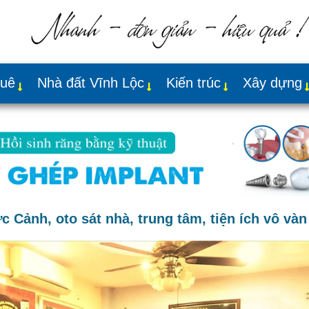
huê
Nhà đất Vĩnh Lộc
Kiến trúc
Xây dựng
 Cảnh, oto sát nhà, trung tâm, tiện ích vô vàn