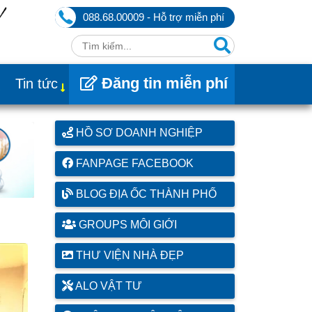
088.68.00009 - Hỗ trợ miễn phí
Đăng tin miễn phí
Tin tức
HỒ SƠ DOANH NGHIỆP
FANPAGE FACEBOOK
BLOG ĐỊA ỐC THÀNH PHỐ
GROUPS MÔI GIỚI
THƯ VIỆN NHÀ ĐẸP
ALO VẬT TƯ