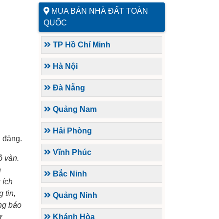
MUA BÁN NHÀ ĐẤT TOÀN
QUỐC
TP Hồ Chí Minh
Hà Nội
Đà Nẵng
Quảng Nam
Hải Phòng
n đăng.
Vĩnh Phúc
ô vàn.
h
Bắc Ninh
 ích
 tin,
Quảng Ninh
ông báo
ợ
Khánh Hòa