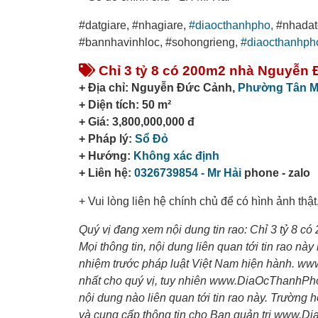
#datgiare, #nhagiare,
#diaocthanhpho,
#nhadatg
#bannhavinhloc, #sohongrieng,
#diaocthanhph
Chỉ 3 tỷ 8 có 200m2 nhà Nguyễn Đứ
+ Địa chỉ: Nguyễn Đức Cảnh,
Phường Tân M
+ Diện tích: 50 m²
+ Giá: 3,800,000,000 đ
+ Pháp lý:
Sổ Đỏ
+ Hướng:
Không xác định
+ Liên hệ:
0326739854 - Mr Hải
phone - zalo
+ Vui lòng liên hệ chính chủ để có hình ảnh thật
Quý vị đang xem nội dung tin rao: Chỉ 3 tỷ 8 có
Mọi thông tin, nội dung liên quan tới tin rao này
nhiệm trước pháp luật Việt Nam hiện hành. ww
nhất cho quý vị, tuy nhiên www.DiaOcThanhPho
nội dung nào liên quan tới tin rao này. Trường 
và cung cấp thông tin cho Ban quản trị www.D