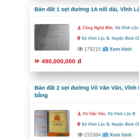
Bán đất 1 xẹt đường 1A nối dài, Vĩnh L
Công Nghệ Mới,
Xã Vĩnh Lộc
Xã Vĩnh Lộc B,
Huyện Bình C
179215
|
Xem hình
490,000,000
đ
Bán đất 2 xẹt đường Võ Văn Vân, Vĩnh 
bằng
Võ Văn Vân,
Xã Vĩnh Lộc B
Xã Vĩnh Lộc B,
Huyện Bình C
233384
|
Xem hình