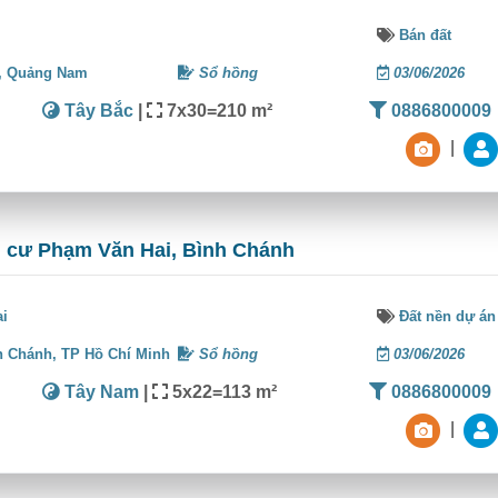
Bán đất
,
Quảng Nam
Sổ hồng
03/06/2026
Tây Bắc
|
7x30=210 m²
0886800009
|
n cư Phạm Văn Hai, Bình Chánh
ai
Đất nền dự án
h Chánh,
TP Hồ Chí Minh
Sổ hồng
03/06/2026
Tây Nam
|
5x22=113 m²
0886800009
|