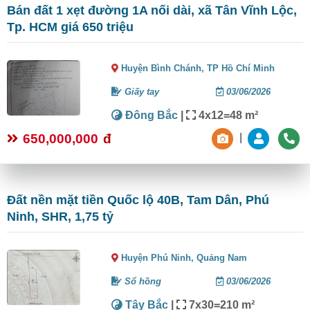
Bán đất 1 xẹt đường 1A nối dài, xã Tân Vĩnh Lộc,
Tp. HCM giá 650 triệu
Huyện Bình Chánh,
TP Hồ Chí Minh
Giấy tay
03/06/2026
Đông Bắc
|
4x12=48 m²
650,000,000
đ
|
Đất nền mặt tiền Quốc lộ 40B, Tam Dân, Phú
Ninh, SHR, 1,75 tỷ
Huyện Phú Ninh,
Quảng Nam
Sổ hồng
03/06/2026
Tây Bắc
|
7x30=210 m²