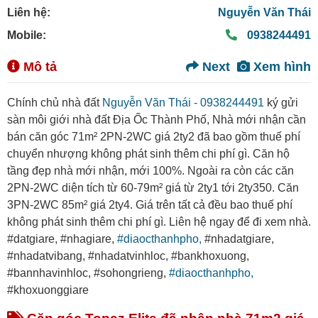
Liên hệ:
Nguyễn Văn Thái
Mobile:
0938244491
Mô tả
Next
Xem hình
Chính chủ nhà đất
Nguyễn Văn Thái - 0938244491
ký gửi
sàn môi giới nhà đất Địa Ốc Thành Phố, Nhà mới nhận cần
bán căn góc 71m² 2PN-2WC giá 2ty2 đã bao gồm thuế phí
chuyển nhượng không phát sinh thêm chi phí gì. Căn hộ
tầng đẹp nhà mới nhận, mới 100%. Ngoài ra còn các căn
2PN-2WC diện tích từ 60-79m² giá từ 2ty1 tới 2ty350. Căn
3PN-2WC 85m² giá 2ty4. Giá trên tất cả đều bao thuế phí
không phát sinh thêm chi phí gì. Liên hệ ngay để đi xem nhà.
#datgiare, #nhagiare,
#diaocthanhpho,
#nhadatgiare,
#nhadatvibang, #nhadatvinhloc, #bankhoxuong,
#bannhavinhloc, #sohongrieng,
#diaocthanhpho,
#khoxuonggiare