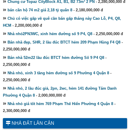
Chung cư Topaz CityBlock A1, B1, B2 73m² 2 PN
- 2,280,000,000 đ
bán căn hộ 74 m2 giá 2,18 tỷ quân 8
- 2,180,000,000 đ
Chủ có việc gấp về quê cần bán gấp tháng này Cao Lỗ, P4, Q8,
HCM
- 2,200,000,000 đ
Nhà nhỏ2PN3WC, xinh hẻm đường số 9 P4, Q8
- 2,250,000,000 đ
Bán nhà đẹp, SHR, 2 lầu đúc BTCT hẻm 209 Phạm Hùng F4 Q8
-
2,250,000,000 đ
Bán nhà 52m22 lầu đúc BTCT hẻm đường Số 9 P4 Q8
-
2,250,000,000 đ
Nhà nhỏ, xinh 3 tầng hẻm đường số 9 Phường 4 Quận 8
-
2,250,000,000 đ
Nhà nhỏ, 2 lầu đúc giả, 2pn, 2wc, hẻm 141 đường Tám Danh
Phường 4 Quận 8
- 2,000,000,000 đ
Nhà nhỏ giá tốt hẻm 769 Phạm Thế Hiển Phường 4 Quận 8
-
2,300,000,000 đ
NHÀ ĐẤT LÂN CẬN