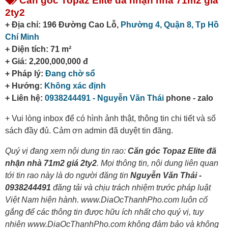
Căn góc Topaz Elite đã nhận nhà 71m2 giá
2ty2
+ Địa chỉ: 196 Đường Cao Lỗ,
Phường 4,
Quận 8,
Tp Hồ
Chí Minh
+ Diện tích: 71 m²
+ Giá: 2,200,000,000 đ
+ Pháp lý:
Đang chờ sổ
+ Hướng:
Không xác định
+ Liên hệ:
0938244491 - Nguyễn Văn Thái
phone - zalo
+ Vui lòng inbox để có hình ảnh thật, thông tin chi tiết và sổ
sách đầy đủ. Cảm ơn admin đã duyệt tin đăng.
Quý vị đang xem nội dung tin rao:
Căn góc Topaz Elite đã
nhận nhà 71m2 giá 2ty2
. Mọi thông tin, nội dung liên quan
tới tin rao này là do người đăng tin
Nguyễn Văn Thái -
0938244491
đăng tải và chịu trách nhiệm trước pháp luật
Việt Nam hiện hành. www.DiaOcThanhPho.com luôn cố
gắng để các thông tin được hữu ích nhất cho quý vị, tuy
nhiên www.DiaOcThanhPho.com không đảm bảo và không