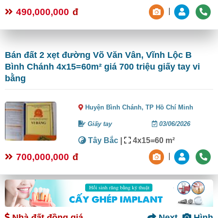
490,000,000
đ
|
Bán đất 2 xẹt đường Võ Văn Vân, Vĩnh Lộc B
Bình Chánh 4x15=60m² giá 700 triệu giấy tay vi
bằng
Huyện Bình Chánh,
TP Hồ Chí Minh
Giấy tay
03/06/2026
Tây Bắc
|
4x15=60 m²
700,000,000
đ
|
Nhà đất đồng giá
Next
Hình