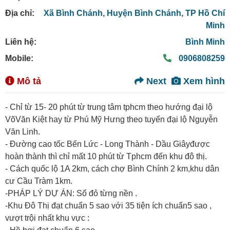
Địa chỉ:
Xã Bình Chánh,
Huyện Bình Chánh,
TP Hồ Chí
Minh
Liên hệ:
Bình Minh
Mobile:
0906808259
Mô tả
Next
Xem hình
- Chỉ từ 15- 20 phút từ trung tâm tphcm theo hướng đại lộ
VõVăn Kiệt hay từ Phú Mỹ Hưng theo tuyến đại lộ Nguyễn
Văn Linh.
- Đường cao tốc Bến Lức - Long Thành - Dầu Giâyđược
hoàn thành thì chỉ mất 10 phút từ Tphcm đến khu đô thị.
- Cách quốc lộ 1A 2km, cách chợ Bình Chính 2 km,khu dân
cư Cầu Tràm 1km.
-PHÁP LÝ DỰ ÁN: Sổ đỏ từng nền .
-Khu Đô Thị đạt chuẩn 5 sao với 35 tiện ích chuẩn5 sao ,
vượt trội nhất khu vực :