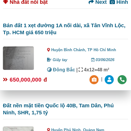
Nhà đất nổi bật
Next
Hình
Bán đất 1 xẹt đường 1A nối dài, xã Tân Vĩnh Lộc,
Tp. HCM giá 650 triệu
Huyện Bình Chánh,
TP Hồ Chí Minh
Giấy tay
03/06/2026
Đông Bắc
|
4x12=48 m²
650,000,000
đ
|
Đất nền mặt tiền Quốc lộ 40B, Tam Dân, Phú
Ninh, SHR, 1,75 tỷ
Huyện Phú Ninh,
Quảng Nam