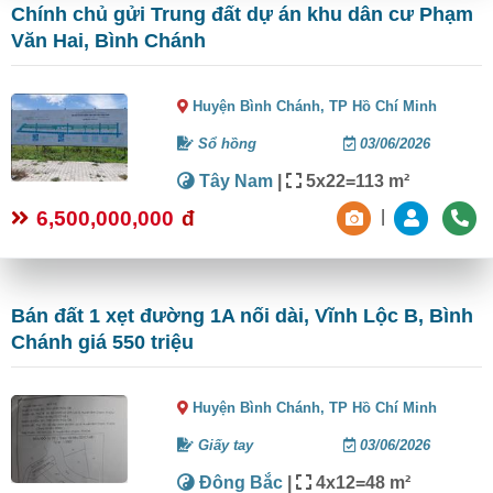
Chính chủ gửi Trung đất dự án khu dân cư Phạm
Văn Hai, Bình Chánh
Huyện Bình Chánh,
TP Hồ Chí Minh
Sổ hồng
03/06/2026
Tây Nam
|
5x22=113 m²
6,500,000,000
đ
|
Bán đất 1 xẹt đường 1A nối dài, Vĩnh Lộc B, Bình
Chánh giá 550 triệu
Huyện Bình Chánh,
TP Hồ Chí Minh
Giấy tay
03/06/2026
Đông Bắc
|
4x12=48 m²