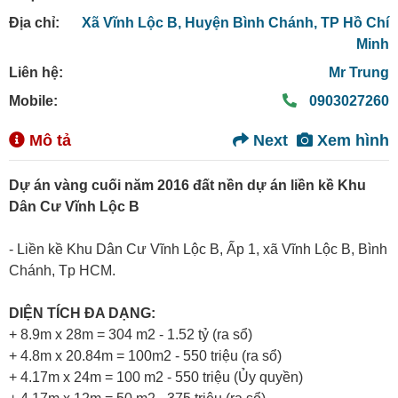
Địa chỉ:
Xã Vĩnh Lộc B,
Huyện Bình Chánh,
TP Hồ Chí
Minh
Liên hệ:
Mr Trung
Mobile:
0903027260
Mô tả
Next
Xem hình
Dự án vàng cuối năm 2016 đất nền dự án liền kề Khu
Dân Cư Vĩnh Lộc B
- Liền kề Khu Dân Cư Vĩnh Lộc B, Ấp 1, xã Vĩnh Lộc B, Bình
Chánh, Tp HCM.
DIỆN TÍCH ĐA DẠNG:
+ 8.9m x 28m = 304 m2 - 1.52 tỷ (ra sổ)
+ 4.8m x 20.84m = 100m2 - 550 triệu (ra sổ)
+ 4.17m x 24m = 100 m2 - 550 triệu (Ủy quyền)