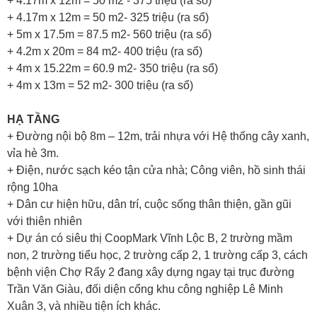
+ 4.17m x 12m = 50 m2 - 375 triệu (ra sổ)
+ 4.17m x 12m = 50 m2- 325 triệu (ra sổ)
+ 5m x 17.5m = 87.5 m2- 560 triệu (ra sổ)
+ 4.2m x 20m = 84 m2- 400 triệu (ra sổ)
+ 4m x 15.22m = 60.9 m2- 350 triệu (ra sổ)
+ 4m x 13m = 52 m2- 300 triệu (ra sổ)
HẠ TẦNG
+ Đường nội bộ 8m – 12m, trải nhựa với Hệ thống cây xanh,
vỉa hè 3m.
+ Điện, nước sạch kéo tận cửa nhà; Công viên, hồ sinh thái
rộng 10ha
+ Dân cư hiện hữu, dân trí, cuộc sống thân thiện, gần gũi
với thiên nhiên
+ Dự án có siêu thị CoopMark Vĩnh Lộc B, 2 trường mầm
non, 2 trường tiểu học, 2 trường cấp 2, 1 trường cấp 3, cách
bệnh viện Chợ Rẩy 2 đang xây dựng ngay tại trục đường
Trần Văn Giàu, đối diện cổng khu công nghiệp Lê Minh
Xuân 3, và nhiều tiện ích khác.