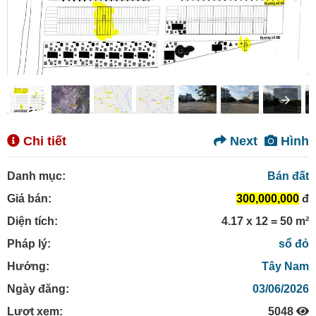
Chi tiết
Next
Hình
Danh mục:
Bán đất
Giá bán:
300,000,000
đ
Diện tích:
4.17 x 12 = 50 m²
Pháp lý:
sổ đỏ
Hướng:
Tây Nam
Ngày đăng:
03/06/2026
Lượt xem:
5048