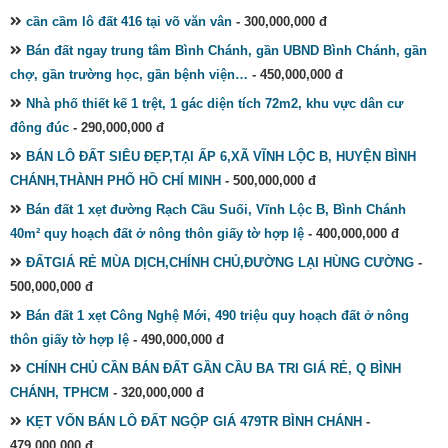
cần cầm lô đất 416 tại võ văn vân
- 300,000,000 đ
Bán đất ngay trung tâm Bình Chánh, gần UBND Bình Chánh, gần
chợ, gần trường học, gần bệnh viện…
- 450,000,000 đ
Nhà phố thiết kế 1 trệt, 1 gác diện tích 72m2, khu vực dân cư
đông đúc
- 290,000,000 đ
BÁN LÔ ĐẤT SIÊU ĐẸP,TẠI ẤP 6,XÃ VĨNH LỘC B, HUYỆN BÌNH
CHÁNH,THÀNH PHỐ HỒ CHÍ MINH
- 500,000,000 đ
Bán đất 1 xẹt đường Rạch Cầu Suối, Vĩnh Lộc B, Bình Chánh
40m² quy hoạch đất ở nông thôn giấy tờ hợp lệ
- 400,000,000 đ
ĐẤTGIÁ RẺ MÙA DỊCH,CHÍNH CHỦ,ĐƯỜNG LẠI HÙNG CƯỜNG
-
500,000,000 đ
Bán đất 1 xẹt Công Nghệ Mới, 490 triệu quy hoạch đất ở nông
thôn giấy tờ hợp lệ
- 490,000,000 đ
CHÍNH CHỦ CẦN BÁN ĐẤT GẦN CẦU BA TRI GIÁ RẺ, Q BÌNH
CHÁNH, TPHCM
- 320,000,000 đ
KẸT VỐN BÁN LÔ ĐẤT NGỘP GIÁ 479TR BÌNH CHÁNH
-
479,000,000 đ