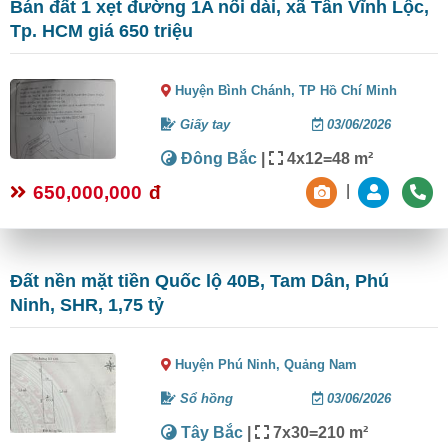
Bán đất 1 xẹt đường 1A nối dài, xã Tân Vĩnh Lộc,
Tp. HCM giá 650 triệu
Huyện Bình Chánh,
TP Hồ Chí Minh
Giấy tay
03/06/2026
Đông Bắc
|
4x12=48 m²
650,000,000
đ
|
Đất nền mặt tiền Quốc lộ 40B, Tam Dân, Phú
Ninh, SHR, 1,75 tỷ
Huyện Phú Ninh,
Quảng Nam
Sổ hồng
03/06/2026
Tây Bắc
|
7x30=210 m²