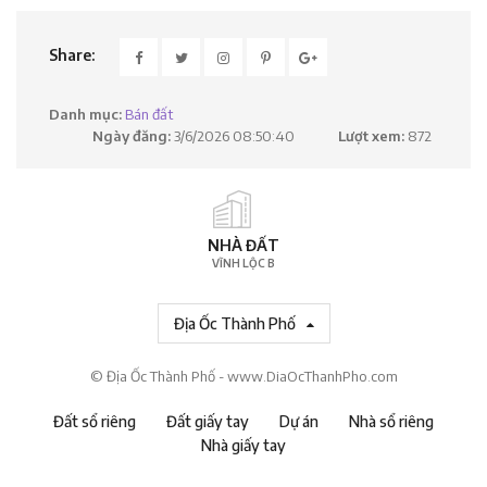
Share:
Danh mục:
Bán đất
Ngày đăng:
3/6/2026 08:50:40
Lượt xem:
872
NHÀ ĐẤT
VĨNH LỘC B
Địa Ốc Thành Phố
© Địa Ốc Thành Phố - www.DiaOcThanhPho.com
Đất sổ riêng
Đất giấy tay
Dự án
Nhà sổ riêng
Nhà giấy tay