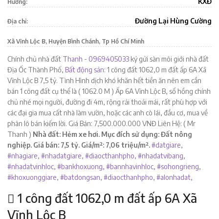
KXĐ
Hướng:
Đường Lại Hùng Cường
Địa chỉ:
Xã Vĩnh Lộc B, Huyện Bình Chánh, Tp Hồ Chí Minh
Chính chủ nhà đất
Thanh - 0969405033
ký gửi sàn môi giới nhà đất
Địa Ốc Thành Phố,
Bất động sản:
1 công đất 1062,0 m đất ấp 6A Xã
Vĩnh Lộc B 7,5 tỷ. Tình Hình dịch khó khăn hết tiền ăn nên em cần
bán 1 công đất cụ thể là ( 1062.0 M ) Ấp 6A Vĩnh Lộc B, sổ hồng chính
chủ nhé mọi người, đường đi 4m, rộng rải thoải mái, rất phù hợp với
các đại gia mua cất nhà làm vườn, hoặc các anh cò lái, đầu cơ, mua về
phân lô bán kiếm lời. Giá Bán: 7,500.000.000 VNĐ Liên Hệ: ( Mr
Thanh )
Nhà đất: Hẻm xe hơi. Mục đích sử dụng: Đất nông
nghiệp. Giá bán: 7,5 tỷ. Giá/m²: 7,06 triệu/m².
#datgiare,
#nhagiare,
#nhadatgiare,
#diaocthanhpho,
#nhadatvibang,
#nhadatvinhloc,
#bankhoxuong,
#bannhavinhloc,
#sohongrieng,
#khoxuonggiare,
#batdongsan,
#diaocthanhpho,
#alonhadat,
1 công đất 1062,0 m đất ấp 6A Xã
Vĩnh Lộc B