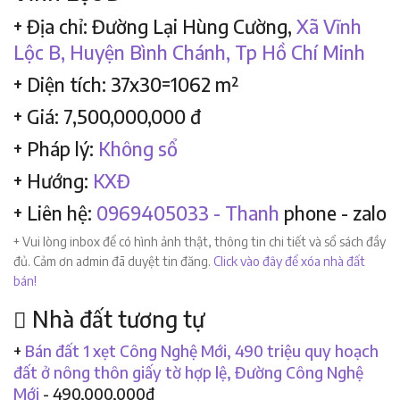
+ Địa chỉ: Đường Lại Hùng Cường,
Xã Vĩnh
Lộc B,
Huyện Bình Chánh,
Tp Hồ Chí Minh
+ Diện tích: 37x30=1062 m²
+ Giá: 7,500,000,000 đ
+ Pháp lý:
Không sổ
+ Hướng:
KXĐ
+ Liên hệ:
0969405033 - Thanh
phone - zalo
+ Vui lòng inbox để có hình ảnh thật, thông tin chi tiết và sổ sách đầy
đủ. Cảm ơn admin đã duyệt tin đăng.
Click vào đây để xóa nhà đất
bán!
Nhà đất tương tự
+
Bán đất 1 xẹt Công Nghệ Mới, 490 triệu quy hoạch
đất ở nông thôn giấy tờ hợp lệ, Đường Công Nghệ
Mới
- 490,000,000đ