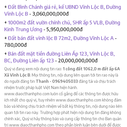
+
Đất Bình Chánh giá rẻ, kế UBND Vĩnh Lộc B, Đường
Vĩnh Lộc B
- 3,060,000,000đ
+
1000m2 đất vườn chính chủ, SHR ấp 5 VLB, Đường
Kinh Trung Ương
- 5,950,000,000đ
+
Đất bán đất vĩnh lộc B 72m2, Đường Vĩnh Lộc A
-
780,000đ
+
Bán đất mặt tiền đường Liên Ấp 123, Vĩnh Lộc B,
BC, Đường Liên ấp 123
- 20,000,000,000đ
Quý vị đang xem nội dung tin rao:
1 công đất 1062,0 m đất ấp 6A
Xã Vĩnh Lộc B
. Mọi thông tin, nội dung liên quan tới tin rao này là
do người đăng tin
Thanh - 0969405033
đăng tải và chịu trách
nhiệm trước pháp luật Việt Nam hiện hành.
www.diaocthanhpho.com luôn cố gắng để các thông tin được hữu
ích nhất cho quý vị, tuy nhiên www.diaocthanhpho.com không đảm
bảo và không chịu trách nhiệm về bất kỳ thông tin, nội dung nào liên
quan tới tin rao này. Trường hợp phát hiện nội dung tin đăng không
chính xác, Quý vị hãy thông báo và cung cấp thông tin cho Ban quản
trị www.diaocthanhpho.com theo phần bình luận bên dưới để được